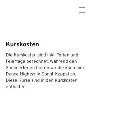
Kurskosten
Die Kurskosten sind inkl. Ferien und
Feiertage berechnet. Während den
Sommerferien bieten wir die «Sommer
Dance Nights» in Ebnat-Kappel an.
Diese Kurse sind in den Kurskosten
enthalten.
Gruppe Stein
Training 2 x im Monat à 90 Minuten
ca. 22 Kurse/Jahr
CHF 180