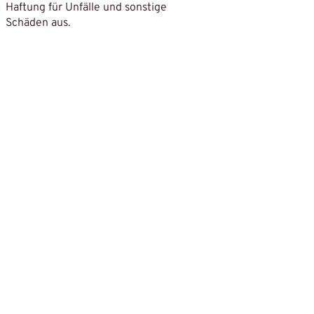
Haftung für Unfälle und sonstige
Schäden aus.
Kontakt
Verein Country Dancers Toggenburg
info@countrydancers-toggenburg.ch
Ruedi Artho
Email: ​ruedi.artho@bluewin.ch
Mobile-Nr.:
079 314 69 94
Sponsor
Raiffeisenbank Obertoggenburg
Bahnhofstrasse 8
9650 Nesslau
Tel.: +41 71 999 11 22
www.raiffeisenbank.ch/obertoggenburg.ch